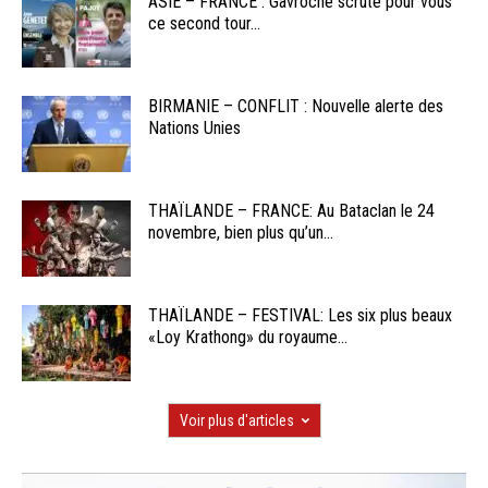
ASIE – FRANCE : Gavroche scrute pour vous
ce second tour...
BIRMANIE – CONFLIT : Nouvelle alerte des
Nations Unies
THAÏLANDE – FRANCE: Au Bataclan le 24
novembre, bien plus qu’un...
THAÏLANDE – FESTIVAL: Les six plus beaux
«Loy Krathong» du royaume...
Voir plus d'articles