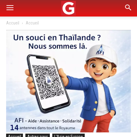
Accueil
Accueil
Accueil
Autres pays
L'Asie en Europe