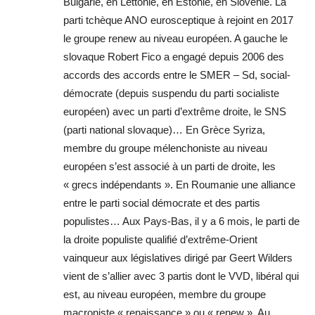
Bulgarie, en Lettonie, en Estonie, en Slovénie. La
parti tchèque ANO eurosceptique à rejoint en 2017
le groupe renew au niveau européen. A gauche le
slovaque Robert Fico a engagé depuis 2006 des
accords des accords entre le SMER – Sd, social-
démocrate (depuis suspendu du parti socialiste
européen) avec un parti d’extrême droite, le SNS
(parti national slovaque)… En Grèce Syriza,
membre du groupe mélenchoniste au niveau
européen s’est associé à un parti de droite, les
« grecs indépendants ». En Roumanie une alliance
entre le parti social démocrate et des partis
populistes… Aux Pays-Bas, il y a 6 mois, le parti de
la droite populiste qualifié d’extrême-Orient
vainqueur aux législatives dirigé par Geert Wilders
vient de s’allier avec 3 partis dont le VVD, libéral qui
est, au niveau européen, membre du groupe
macroniste « renaissance » ou « renew ». Au