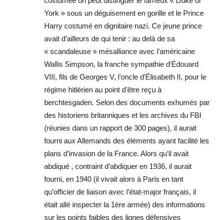
costumée on peut distinguer le fameux « Duke of
York » sous un déguisement en gorille et le Prince
Harry costumé en dignitaire nazi. Ce jeune prince
avait d’ailleurs de qui tenir : au delà de sa
« scandaleuse » mésalliance avec l’américaine
Wallis Simpson, la franche sympathie d’Édouard
VIII, fils de Georges V, l’oncle d’Élisabeth II, pour le
régime hitlérien au point d’être reçu à
berchtesgaden. Selon des documents exhumés par
des historiens britanniques et les archives du FBI
(réunies dans un rapport de 300 pages), il aurait
fourni aux Allemands des éléments ayant facilité les
plans d’invasion de la France. Alors qu’il avait
abdiqué , contraint d’abdiquer en 1936, il aurait
fourni, en 1940 (il vivait alors à Paris en tant
qu’officier de liaison avec l’état-major français, il
était allé inspecter la 1ère armée) des informations
sur les points faibles des lignes défensives