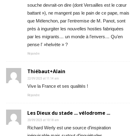
souche devrait-on dire (dont Versailles est le cœur
battant »), ne mangent pas le pain de ce pape, mais
que Mélenchon, par l’entremise de M. Panot, sont
près à ingurgiter les nouvelles hosties fabriquées
par les migrants… un monde à l’envers… Qu’en
pense l' »helvète » ?
Répondre
Thiébaut+Alain
22/09/2023 at 11:14 am
Vive la France et ses qualités !
Répondre
Les Dieux du stade ... vélodrome ...
20/09/2023 at 10:18 am
Richard Werly est une source d’inspiration
inépuisable mais surtout d’inquiétudes