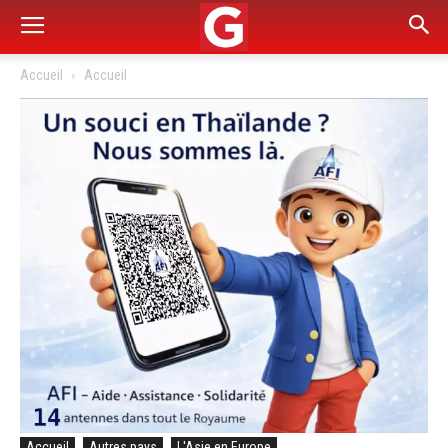
Accueil
Accueil
Accueil
Autres pays
L'Asie en Europe