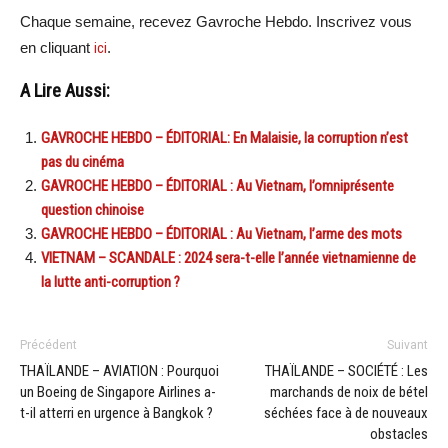
Chaque semaine, recevez Gavroche Hebdo. Inscrivez vous
en cliquant
ici
.
A Lire Aussi:
GAVROCHE HEBDO – ÉDITORIAL: En Malaisie, la corruption n’est
pas du cinéma
GAVROCHE HEBDO – ÉDITORIAL : Au Vietnam, l’omniprésente
question chinoise
GAVROCHE HEBDO – ÉDITORIAL : Au Vietnam, l’arme des mots
VIETNAM – SCANDALE : 2024 sera-t-elle l’année vietnamienne de
la lutte anti-corruption ?
Précédent
Suivant
THAÏLANDE – AVIATION : Pourquoi
THAÏLANDE – SOCIÉTÉ : Les
un Boeing de Singapore Airlines a-
marchands de noix de bétel
t-il atterri en urgence à Bangkok ?
séchées face à de nouveaux
obstacles