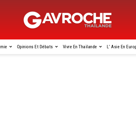
omie
Opinions Et Débats
Vivre En Thaïlande
L’ Asie En Euro
Gavroche
Thaïlande