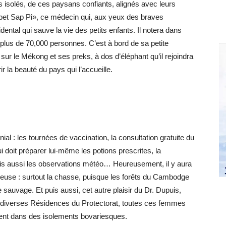
s isolés, de ces paysans confiants, alignés avec leurs
upet Sap Pi», ce médecin qui, aux yeux des braves
ntal qui sauve la vie des petits enfants. Il notera dans
e plus de 70,000 personnes. C’est à bord de sa petite
 sur le Mékong et ses preks, à dos d’éléphant qu’il rejoindra
ir la beauté du pays qui l’accueille.
al : les tournées de vaccination, la consultation gratuite du
 doit préparer lui-même les potions prescrites, la
ais aussi les observations météo… Heureusement, il y aura
reuse : surtout la chasse, puisque les forêts du Cambodge
sauvage. Et puis aussi, cet autre plaisir du Dr. Dupuis,
es diverses Résidences du Protectorat, toutes ces femmes
iolent dans des isolements bovariesques.