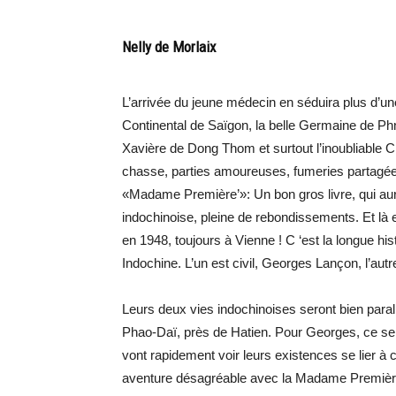
Nelly de Morlaix
L’arrivée du jeune médecin en séduira plus d’une 
Continental de Saïgon, la belle Germaine de Ph
Xavière de Dong Thom et surtout l’inoubliable 
chasse, parties amoureuses, fumeries partagée
«Madame Première’»: Un bon gros livre, qui aur
indochinoise, pleine de rebondissements. Et 
en 1948, toujours à Vienne ! C ‘est la longue hi
Indochine. L’un est civil, Georges Lançon, l’autre 
Leurs deux vies indochinoises seront bien para
Phao-Daï, près de Hatien. Pour Georges, ce se
vont rapidement voir leurs existences se lier à c
aventure désagréable avec la Madame Première e