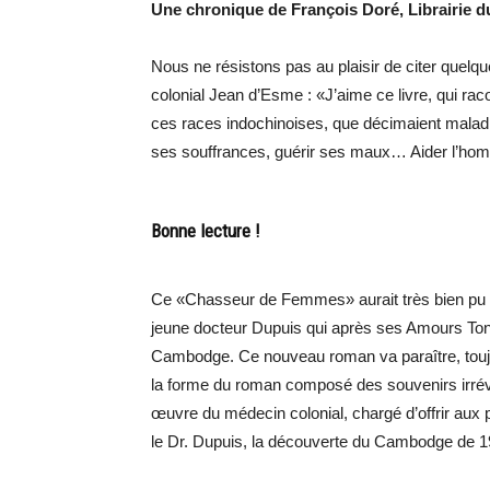
Une chronique de François Doré, Librairie d
Nous ne résistons pas au plaisir de citer quelque
colonial Jean d’Esme : «J’aime ce livre, qui r
ces races indochinoises, que décimaient maladie
ses souffrances, guérir ses maux… Aider l’ho
Bonne lecture !
Ce «Chasseur de Femmes» aurait très bien pu 
jeune docteur Dupuis qui après ses Amours To
Cambodge. Ce nouveau roman va paraître, toujo
la forme du roman composé des souvenirs irrévé
œuvre du médecin colonial, chargé d’offrir aux p
le Dr. Dupuis, la découverte du Cambodge de 1