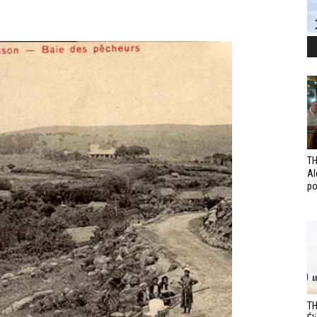
TH
Al
po
TH