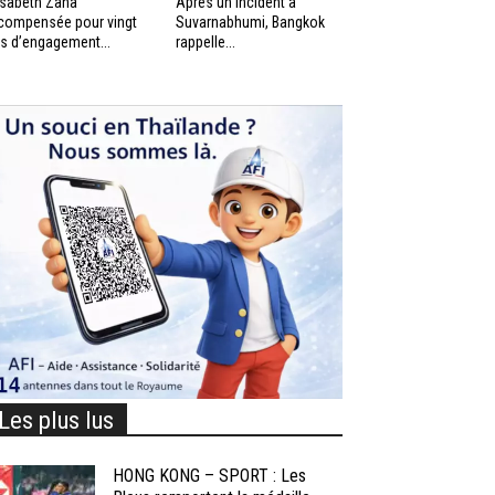
isabeth Zana
Après un incident à
compensée pour vingt
Suvarnabhumi, Bangkok
s d’engagement...
rappelle...
Les plus lus
HONG KONG – SPORT : Les