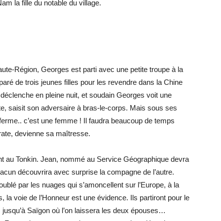
m la fille du notable du village.
te-Région, Georges est parti avec une petite troupe à la
aré de trois jeunes filles pour les revendre dans la Chine
 déclenche en pleine nuit, et soudain Georges voit une
ite, saisit son adversaire à bras-le-corps. Mais sous ses
et ferme.. c’est une femme ! Il faudra beaucoup de temps
pirate, devienne sa maîtresse.
ont au Tonkin. Jean, nommé au Service Géographique devra
acun découvrira avec surprise la compagne de l’autre.
oublé par les nuages qui s’amoncellent sur l’Europe, à la
 la voie de l’Honneur est une évidence. Ils partiront pour le
 jusqu’à Saïgon où l’on laissera les deux épouses…