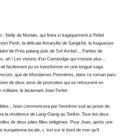
: Nelly de Morlaix, qui finira si tragiquement à l’hôtel
nom Penh, la délicate Amaryllis de Sangkhé, la fougueuse
Claire de Préa patang puis de Sré Ambel… Parties de
s, ah ! Les visions d’un Cambodge qui n’existe plus…
ait facilement pu se transformer en une longue saga
là encore, que de Mesdames Premières, dans ce roman paru
stoire de deux amis de promotion qui se retrouvent en
militaire, le lieutenant Jean Ferlet.
llèles ; Jean commencera par l’extrême sud au poste de
ra la résidence de Lang-Giang au Tonkin. Tous les deux
elles de deux jolies filles indigènes. Pour Jean, après une
uropéenne locale, c ‘est sur le bord de mer qu’il