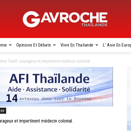
omie
Opinions Et Débats
Vivre En Thaïlande
L’ Asie En Euro
Gavroche
eur Tardif, courageux et impertinent médecin colonial.
Thaïlande
ise
ageux et impertinent médecin colonial.