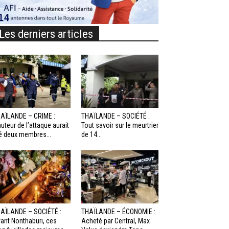
Les derniers articles
AÏLANDE – CRIME :
THAÏLANDE – SOCIÉTÉ :
auteur de l’attaque aurait
Tout savoir sur le meurtrier
é deux membres...
de 14...
AÏLANDE – SOCIÉTÉ :
THAÏLANDE – ÉCONOMIE :
ant Nonthaburi, ces
Acheté par Central, Max