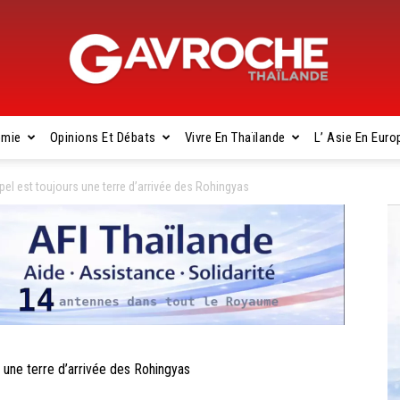
omie
Opinions Et Débats
Vivre En Thaïlande
L’ Asie En Euro
Gavroche
el est toujours une terre d’arrivée des Rohingyas
Thaïlande
une terre d’arrivée des Rohingyas