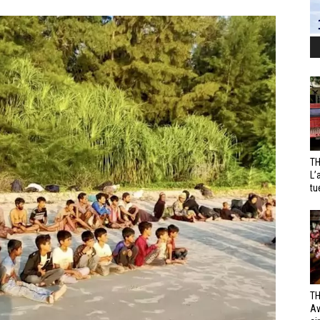
TH
L’
tu
TH
Av