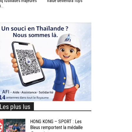
nq fusillades majeures
Value deviendra Tops
...
Les plus lus
HONG KONG – SPORT : Les
Bleus remportent la médaille