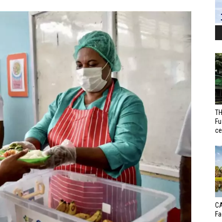
TH
Fu
ce
CA
Fa