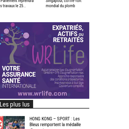
 Parlement reprendra
Singapour, coffre-fort
s travaux le 25...
mondial du plomb
Les plus lus
HONG KONG – SPORT : Les
Bleus remportent la médaille