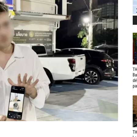
TH
Ba
dé
pa
TH