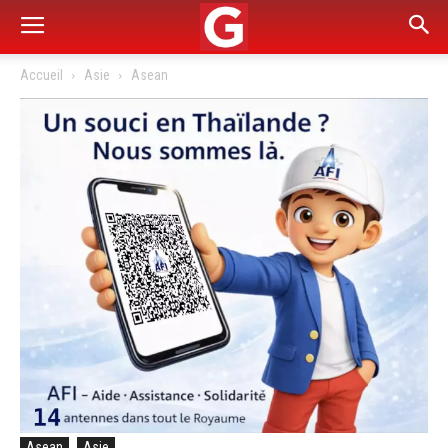
Accueil
Asie
Asean
Asean
Asie