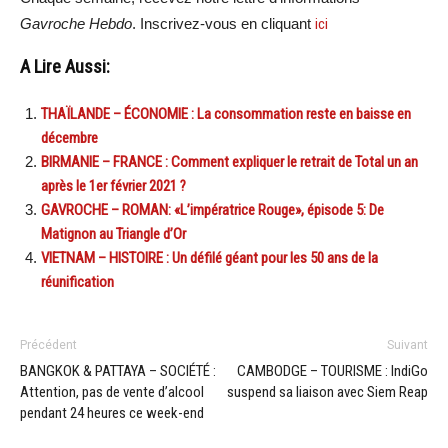
Gavroche Hebdo
. Inscrivez-vous en cliquant
ici
A Lire Aussi:
THAÏLANDE – ÉCONOMIE : La consommation reste en baisse en
décembre
BIRMANIE – FRANCE : Comment expliquer le retrait de Total un an
après le 1er février 2021 ?
GAVROCHE – ROMAN: «L’impératrice Rouge», épisode 5: De
Matignon au Triangle d’Or
VIETNAM – HISTOIRE : Un défilé géant pour les 50 ans de la
réunification
Précédent
Suivant
BANGKOK & PATTAYA – SOCIÉTÉ :
CAMBODGE – TOURISME : IndiGo
Attention, pas de vente d’alcool
suspend sa liaison avec Siem Reap
pendant 24 heures ce week-end