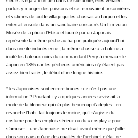
siècle : s’égarant un peu dans ce site abrité, elles venaient
parfois y manger des poissons et se retrouvaient prisonnières
et victimes de tout le village qui les chassait au harpon et les
enterrait ensuite dans un sanctuaire consacré. Un film vu au
Musée de la photo d’Ebisu et tourné par un Japonais
représente la même pêche au harpon pratiquée aujourd’hui
dans une île indonésienne ; la même chasse à la baleine a
incité les bateaux noirs du commandant Perry à menacer le
Japon en 1855 car les pêcheurs américains n’y étaient pas
assez bien traités, le début d’une longue histoire.
* les Japonaises sont encore brunes : ce n’est pas une
information ? Pourtant il y a quelques années sévissait la
mode de la blondeur qui n’a plus beaucoup d’adeptes ; en
revanche l’habit fait toujours le moine, qu’il s’agisse du
costume pour les emplois sérieux ou du « cosplay » pour
s’amuser – une Japonaise me disait avant même que j’aille
dans son pays qu’une des qualités de l’archipel, c’était de