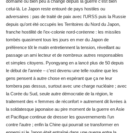
domaine où bien peu a changé depuis la guerre c’est bien
celui-là. Le Japon reste entouré de pays hostiles ou
adversaires : pas de traité de paix avec l’URSS puis la Russie
depuis qu’ont été occupés les Territoires du Nord du Japon,
franche hostilité de l’ex-colonie nord-coréenne : les missiles
tombés quasiment tous les jours en mer du Japon de
préférence tôt le matin entretiennent la tension, réveillant au
passage un ami lecteur et de nombreux autres responsables
et simples citoyens. Pyongyang en a lancé plus de 50 depuis
le début de l’année – c’est devenu une telle routine que les
gens pensent à autre chose en espérant que ça ne leur
tombera pas dessus, surtout avec une charge nucléaire ; avec
la Corée du Sud, seule autre démocratie de la région, le
traitement des « femmes de réconfort » autrement dit livrées à
la soldatesque japonaise au pire moment de la guerre en Asie
et Pacifique continue de dresser les gouvernements l’un
contre l’autre ; enfin la Chine qui pourrait se transformer en
ennemi si le Japon était entraîné dans une guerre entre la