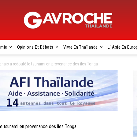
omie
Opinions Et Débats
Vivre En Thaïlande
L’ Asie En Euro
Gavroche
onais a redouté le tsunami en provenance des îles Tonga
Thaïlande
le tsunami en provenance des îles Tonga