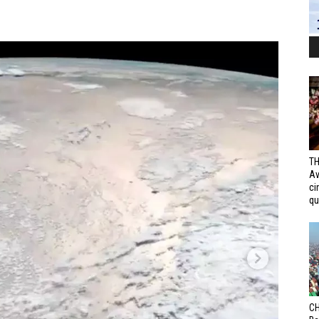
TH
Av
ci
qui
CH