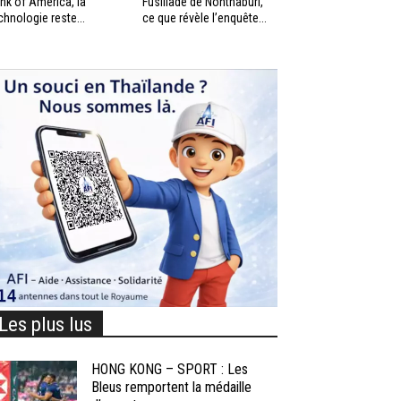
nk of America, la
Fusillade de Nonthaburi,
chnologie reste...
ce que révèle l’enquête...
Les plus lus
HONG KONG – SPORT : Les
Bleus remportent la médaille