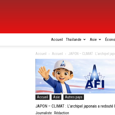
Accueil
Thaïlande
Asie
Écon
Accueil
Accueil
JAPON – CLIMAT : L’archipel jap
Accueil
Asie
Autres pays
JAPON – CLIMAT : L’archipel japonais a redouté 
Journaliste : Rédaction