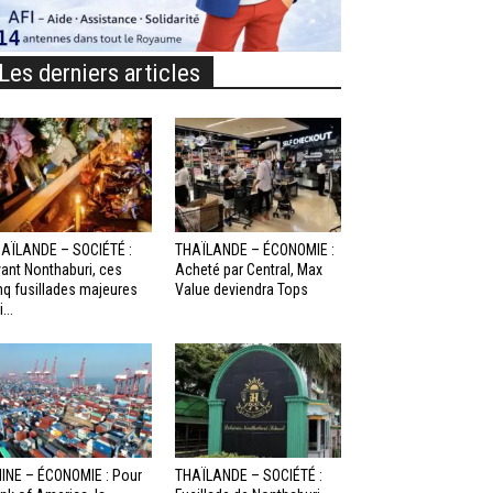
Les derniers articles
AÏLANDE – SOCIÉTÉ :
THAÏLANDE – ÉCONOMIE :
ant Nonthaburi, ces
Acheté par Central, Max
nq fusillades majeures
Value deviendra Tops
...
INE – ÉCONOMIE : Pour
THAÏLANDE – SOCIÉTÉ :