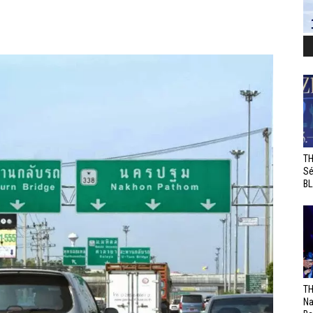
TH
Sé
BL
TH
Na