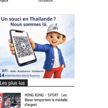
ngkok
circulation...
Les plus lus
HONG KONG – SPORT : Les
Bleus remportent la médaille
d’argent...