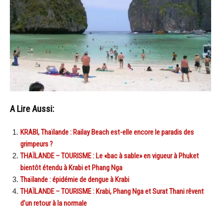
A Lire Aussi:
KRABI, Thaïlande : Railay Beach est-elle encore le paradis des
grimpeurs ?
THAÏLANDE – TOURISME : Le «bac à sable» en vigueur à Phuket
bientôt étendu à Krabi et Phang Nga
Thaïlande : épidémie de dengue à Krabi
THAÏLANDE – TOURISME : Krabi, Phang Nga et Surat Thani rêvent
d’un retour à la normale