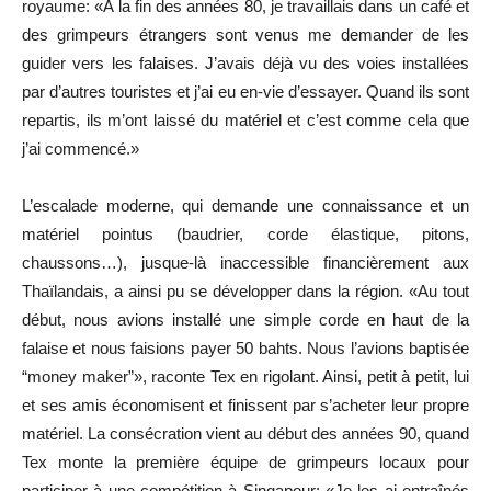
royaume: «A la fin des années 80, je travaillais dans un café et
des grimpeurs étrangers sont venus me demander de les
guider vers les falaises. J’avais déjà vu des voies installées
par d’autres touristes et j’ai eu en-vie d’essayer. Quand ils sont
repartis, ils m’ont laissé du matériel et c’est comme cela que
j’ai commencé.»
L’escalade moderne, qui demande une connaissance et un
matériel pointus (baudrier, corde élastique, pitons,
chaussons…), jusque-là inaccessible financièrement aux
Thaïlandais, a ainsi pu se développer dans la région. «Au tout
début, nous avions installé une simple corde en haut de la
falaise et nous faisions payer 50 bahts. Nous l’avions baptisée
“money maker”», raconte Tex en rigolant. Ainsi, petit à petit, lui
et ses amis économisent et finissent par s’acheter leur propre
matériel. La consécration vient au début des années 90, quand
Tex monte la première équipe de grimpeurs locaux pour
participer à une compétition à Singapour: «Je les ai entraînés