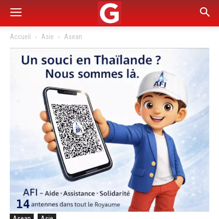
Accueil
Asie
Asean
Asean
Asie