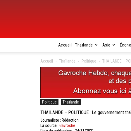
Accueil
Thaïlande
Asie
Écon
Accueil
Thaïlande
Politique
THAÏLANDE – POLI
Politique
Thaïlande
THAÏLANDE – POLITIQUE : Le gouvernement thaïla
Journaliste : Rédaction
La source :
Gavroche
Date de publication : 24/11/2021