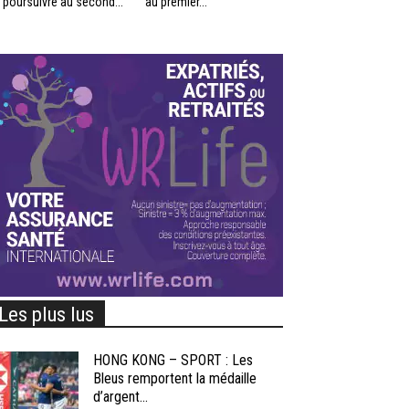
 poursuivre au second...
au premier...
Les plus lus
HONG KONG – SPORT : Les
Bleus remportent la médaille
d’argent...