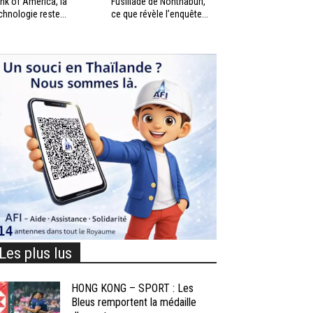
nk of America, la
Fusillade de Nonthaburi,
chnologie reste...
ce que révèle l’enquête...
Les plus lus
HONG KONG – SPORT : Les
Bleus remportent la médaille