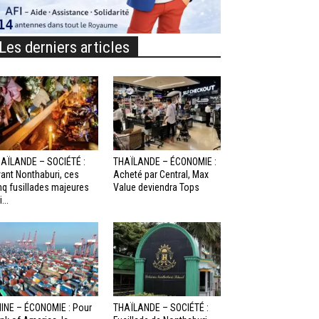
Les derniers articles
AÏLANDE – SOCIÉTÉ :
THAÏLANDE – ÉCONOMIE :
ant Nonthaburi, ces
Acheté par Central, Max
nq fusillades majeures
Value deviendra Tops
...
INE – ÉCONOMIE : Pour
THAÏLANDE – SOCIÉTÉ :