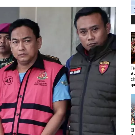
TH
Av
ci
qui
CH