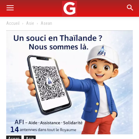
Accueil
Asie
Asean
Asean
Asie