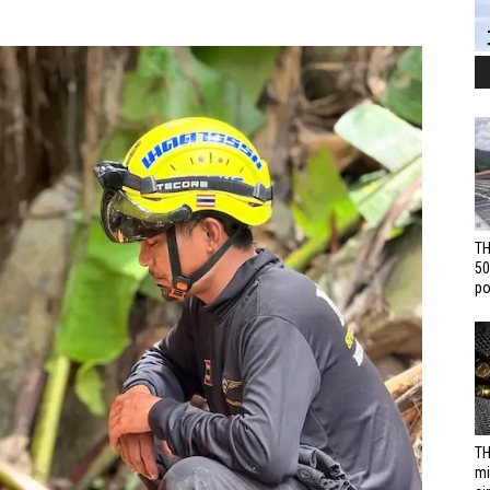
TH
50
po
TH
mi