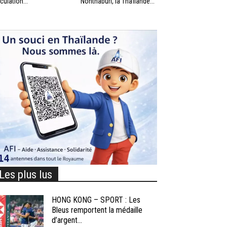
rculation...
Nonthaburi, la Thaïlande...
Les plus lus
HONG KONG – SPORT : Les
Bleus remportent la médaille
d’argent...