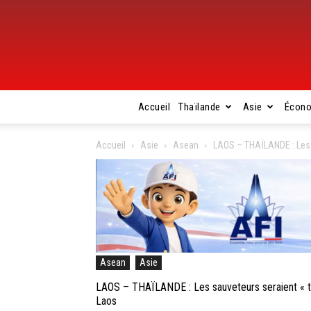
Accueil
Thaïlande
Asie
Écon
Accueil
Asie
Asean
LAOS – THAÏLANDE : Les 
Asean
Asie
LAOS – THAÏLANDE : Les sauveteurs seraient « t
Laos