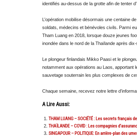
identifiés au-dessus de la grotte afin de tenter d
L’opération mobilise désormais une centaine de
soldats, médecins et bénévoles civils. Parmi e
Tham Luang en 2018, lorsque douze jeunes footba
inondée dans le nord de la Thaïlande après dix-s
Le plongeur finlandais Mikko Paasi et le plonge
notamment aux opérations au Laos, apportant le
sauvetage souterrain les plus complexes de ce
Chaque semaine, recevez notre lettre d’inform
A Lire Aussi:
THAM LUANG – SOCIÉTÉ : Les secrets français de la
THAÏLANDE – COVID : Les compagnies d’assurance t
SINGAPOUR – POLITIQUE: En arrière-plan des urnes c