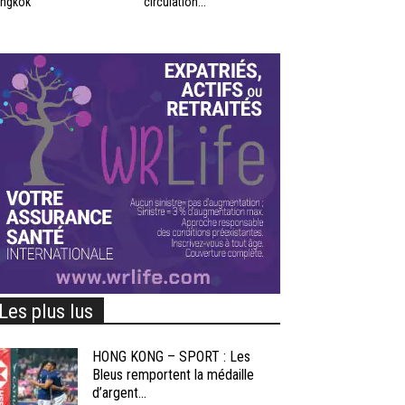
ngkok
circulation...
Les plus lus
HONG KONG – SPORT : Les
Bleus remportent la médaille
d’argent...