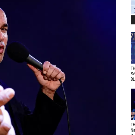
TH
Sé
BL
TH
Na