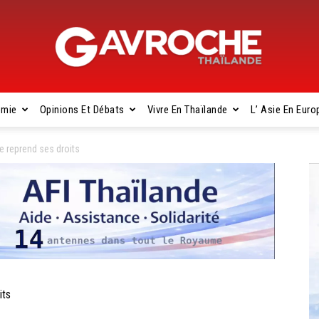
omie
Opinions Et Débats
Vivre En Thaïlande
L’ Asie En Euro
Gavroche
se reprend ses droits
Thaïlande
its