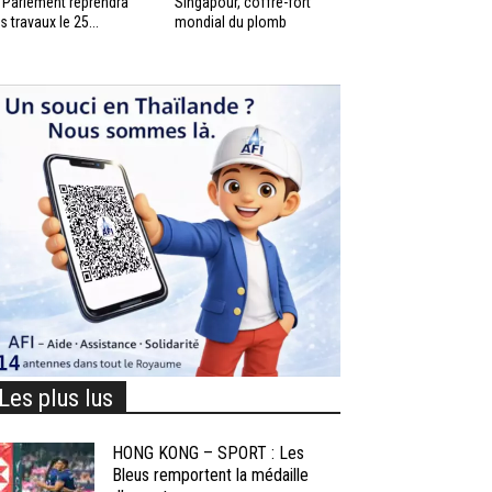
 Parlement reprendra
Singapour, coffre-fort
s travaux le 25...
mondial du plomb
Les plus lus
HONG KONG – SPORT : Les
Bleus remportent la médaille