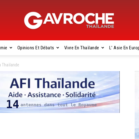
omie
Opinions Et Débats
Vivre En Thaïlande
L’ Asie En Euro
Gavroche
n Thaïlande
Thaïlande