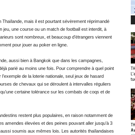
n Thaïlande, mais il est pourtant sévèrement réprimandé
un jeu, une course ou un match de football est interdit, à
 parieurs sont nombreux, et beaucoup d’étrangers viennent
mment pour jouer au poker en ligne.
lande, aussi bien à Bangkok que dans les campagnes,
 déjà parié au moins une fois. Pour comprendre à quel point
TH
L’
er l’exemple de la loterie nationale, seul jeux de hasard
tu
ourses de chevaux qui se déroulent à intervalles réguliers
 qu’une certaine tolérance sur les combats de coqs et de
landestins restent plus populaires, en raison notamment de
es amendes élevées et des peines pouvant aller jusqu’à 3
TH
Av
aussi soumis aux mêmes lois. Les autorités thaïlandaises