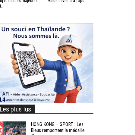
nq fusillades majeures
Value deviendra Tops
...
Les plus lus
HONG KONG – SPORT : Les
Bleus remportent la médaille