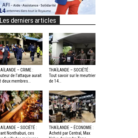
Les derniers articles
AÏLANDE – CRIME :
THAÏLANDE – SOCIÉTÉ :
auteur de l’attaque aurait
Tout savoir sur le meurtrier
é deux membres...
de 14...
AÏLANDE – SOCIÉTÉ :
THAÏLANDE – ÉCONOMIE :
ant Nonthaburi, ces
Acheté par Central, Max