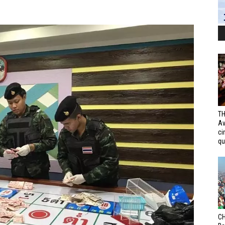
TH
Av
ci
qui
CH