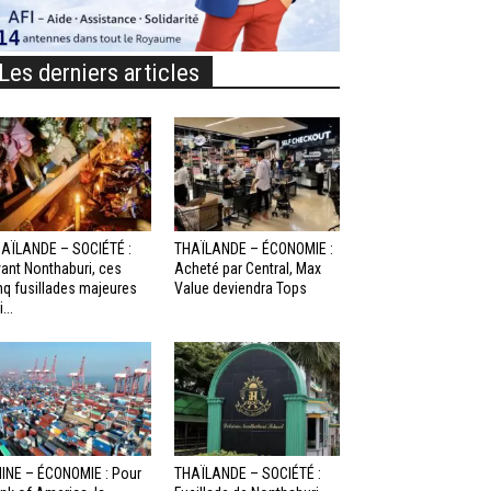
Les derniers articles
AÏLANDE – SOCIÉTÉ :
THAÏLANDE – ÉCONOMIE :
ant Nonthaburi, ces
Acheté par Central, Max
nq fusillades majeures
Value deviendra Tops
...
INE – ÉCONOMIE : Pour
THAÏLANDE – SOCIÉTÉ :