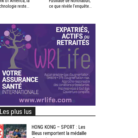
nk of America, la
Fusillade de Nonthaburi,
chnologie reste...
ce que révèle l’enquête...
Les plus lus
HONG KONG – SPORT : Les
Bleus remportent la médaille