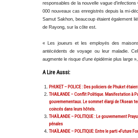
responsables de la nouvelle vague d’infections
000 nouveaux cas enregistrés depuis la mi-dé
Samut Sakhon, beaucoup étaient également liés
de Rayong, sur la côte est.
« Les joueurs et les employés des maisons
antécédents de voyage ou leur maladie. Cela
augmente le risque d’une épidémie plus large »,
A Lire Aussi:
PHUKET – POLICE : Des policiers de Phuket étaient
THAILANDE – Conflit Politique. Manifestation à Pa
gouvernementaux. Le sommet élargi de l’Asean t
coincés dans leurs hôtels.
THAÏLANDE – POLITIQUE : Le gouvernement Prayut p
pénales
THAÏLANDE – POLITIQUE: Entre le parti «Future For