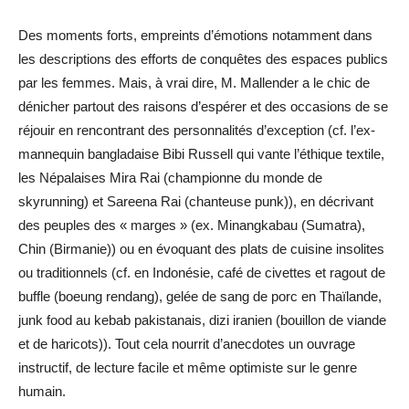
Des moments forts, empreints d’émotions notamment dans
les descriptions des efforts de conquêtes des espaces publics
par les femmes. Mais, à vrai dire, M. Mallender a le chic de
dénicher partout des raisons d’espérer et des occasions de se
réjouir en rencontrant des personnalités d’exception (cf. l’ex-
mannequin bangladaise Bibi Russell qui vante l’éthique textile,
les Népalaises Mira Rai (championne du monde de
skyrunning) et Sareena Rai (chanteuse punk)), en décrivant
des peuples des « marges » (ex. Minangkabau (Sumatra),
Chin (Birmanie)) ou en évoquant des plats de cuisine insolites
ou traditionnels (cf. en Indonésie, café de civettes et ragout de
buffle (boeung rendang), gelée de sang de porc en Thaïlande,
junk food au kebab pakistanais, dizi iranien (bouillon de viande
et de haricots)). Tout cela nourrit d’anecdotes un ouvrage
instructif, de lecture facile et même optimiste sur le genre
humain.