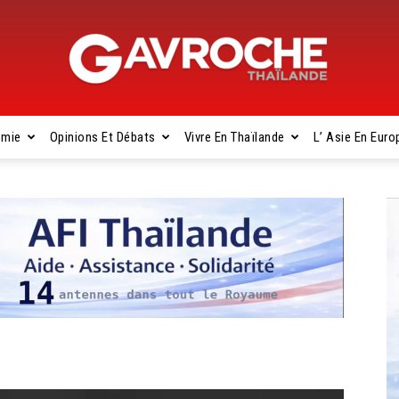
omie
Opinions Et Débats
Vivre En Thaïlande
L’ Asie En Euro
Gavroche
Thaïlande