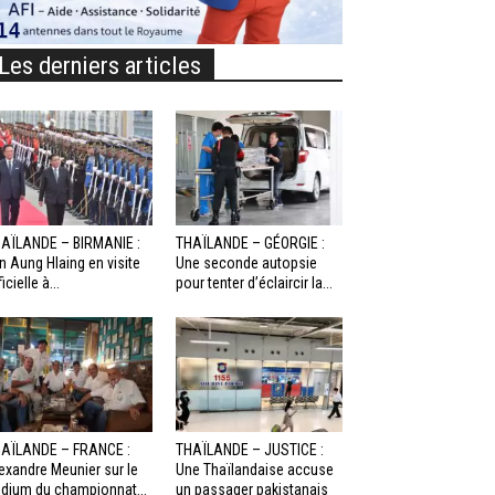
Les derniers articles
AÏLANDE – BIRMANIE :
THAÏLANDE – GÉORGIE :
n Aung Hlaing en visite
Une seconde autopsie
icielle à...
pour tenter d’éclaircir la...
AÏLANDE – FRANCE :
THAÏLANDE – JUSTICE :
exandre Meunier sur le
Une Thaïlandaise accuse
dium du championnat...
un passager pakistanais