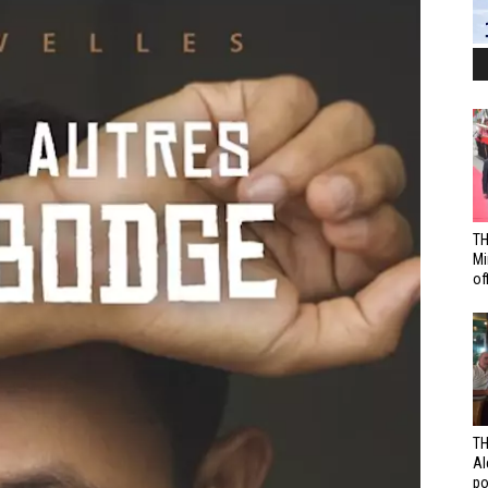
TH
Mi
off
TH
Al
po