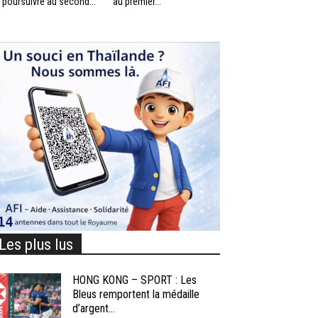
 poursuivre au second...
au premier...
Les plus lus
HONG KONG – SPORT : Les
Bleus remportent la médaille
d’argent...