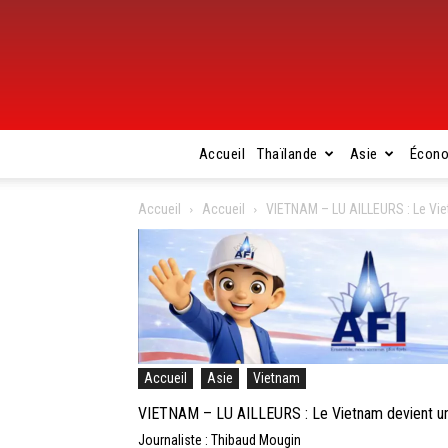
Accueil
Thaïlande
Asie
Écon
Accueil
Accueil
VIETNAM – LU AILLEURS : Le Vie
Accueil
Asie
Vietnam
VIETNAM – LU AILLEURS : Le Vietnam devient un
Journaliste : Thibaud Mougin