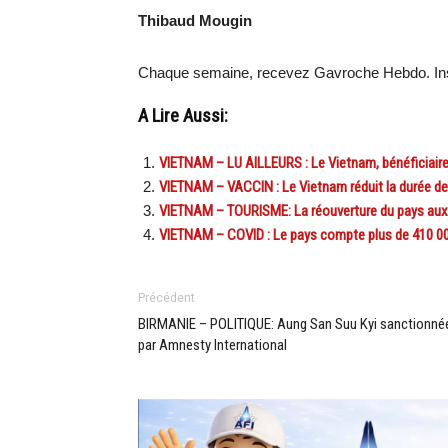
Thibaud Mougin
Chaque semaine, recevez Gavroche Hebdo. Ins
A Lire Aussi:
VIETNAM – LU AILLEURS : Le Vietnam, bénéficiaire d
VIETNAM – VACCIN : Le Vietnam réduit la durée de 
VIETNAM – TOURISME: La réouverture du pays aux 
VIETNAM – COVID : Le pays compte plus de 410 00
Précédent
BIRMANIE – POLITIQUE: Aung San Suu Kyi sanctionné
par Amnesty International