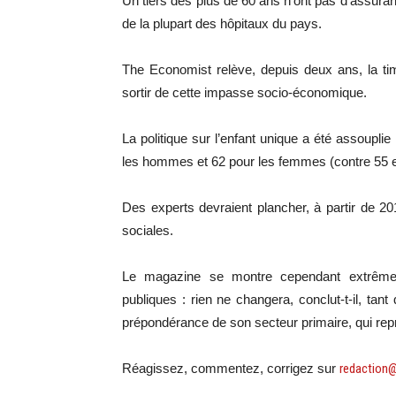
Un tiers des plus de 60 ans n’ont pas d’assura
de la plupart des hôpitaux du pays.
The Economist relève, depuis deux ans, la ti
sortir de cette impasse socio-économique.
La politique sur l’enfant unique a été assouplie 
les hommes et 62 pour les femmes (contre 55 e
Des experts devraient plancher, à partir de 20
sociales.
Le magazine se montre cependant extrêmeme
publiques : rien ne changera, conclut-t-il, ta
prépondérance de son secteur primaire, qui r
Réagissez, commentez, corrigez sur
redaction