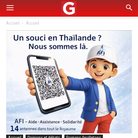
Accueil
Accueil
Accueil
Opinions et débats
Romans-feuilletons