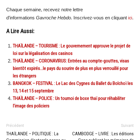
Chaque semaine, recevez notre lettre
d’informations
Gavroche Hebdo
. Inscrivez-vous en cliquant
ici
.
A Lire Aussi:
THAÏLANDE – TOURISME : Le gouvernement approuve le projet de
loi sur la légalisation des casinos
THAÏLANDE – CORONAVIRUS: Entrées au compte-gouttes, visas
bientôt expirés…le pays du sourire de plus en plus verrouillé pour
les étrangers
BANGKOK – FESTIVAL : Le Lac des Cygnes du Ballet du Bolchoï les
13, 14 et 15 septembre
THAÏLANDE – POLICE : Un tournoi de boxe thaï pour réhabiliter
l’image des policiers
Précédent
Suivant
THAÏLANDE – POLITIQUE : La
CAMBODGE – LIVRE : Les éditions