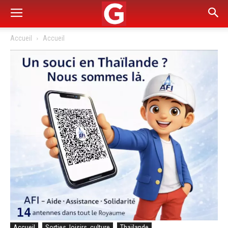
Accueil
Accueil
Accueil
Sorties, loisirs, culture
Thaïlande