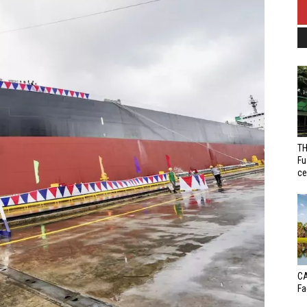
TH
Fu
ce
CA
Fa