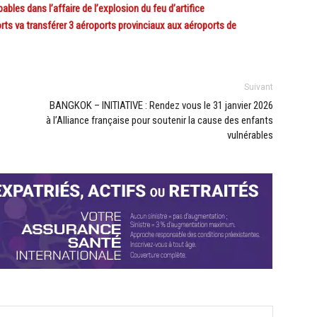
les dans l’affaire de l’explosion du feu d’artifice
ts va transférer 3 aéroports provinciaux aux aéroports de
Suivant
BANGKOK – INITIATIVE : Rendez vous le 31 janvier 2026
à l’Alliance française pour soutenir la cause des enfants
vulnérables