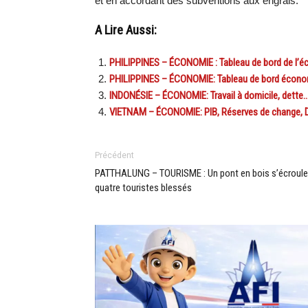
et en accordant des subventions aux engrais.
A Lire Aussi:
PHILIPPINES – ÉCONOMIE : Tableau de bord de l’éco
PHILIPPINES – ÉCONOMIE: Tableau de bord économi
INDONÉSIE – ÉCONOMIE: Travail à domicile, dette….
VIETNAM – ÉCONOMIE: PIB, Réserves de change, D
Précédent
PATTHALUNG – TOURISME : Un pont en bois s’écroule
quatre touristes blessés