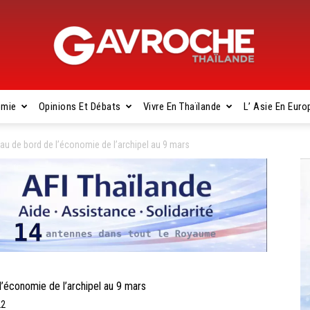
omie
Opinions Et Débats
Vivre En Thaïlande
L’ Asie En Euro
Gavroche
u de bord de l’économie de l’archipel au 9 mars
Thaïlande
économie de l’archipel au 9 mars
22