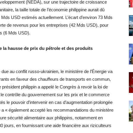
développement (NEDA), sur une trajectoire de croissance
aire, la taille totale de l’économie philippine aurait dû
4 Mds USD estimés actuellement. L’écart d’environ 73 Mds
rte de revenus pour les entreprises (42 Mds USD), pour
ts (6 Mds USD).
 la hausse de prix du pétrole et des produits
ue au conflit russo-ukrainien, le ministère de l’Énergie va
rants en faveur des chauffeurs de transports en commun,
 président philippin a appelé le Congrès à revoir la loi de
t le contrôle du gouvernement sur les prix et le commerce
tés le pouvoir d’intervenir en cas d’augmentation prolongée
rte a « également accepté les recommandations du ministère
eure sécurité alimentaire aux philippins, notamment en
 jours, en fournissant une aide financière aux riziculteurs