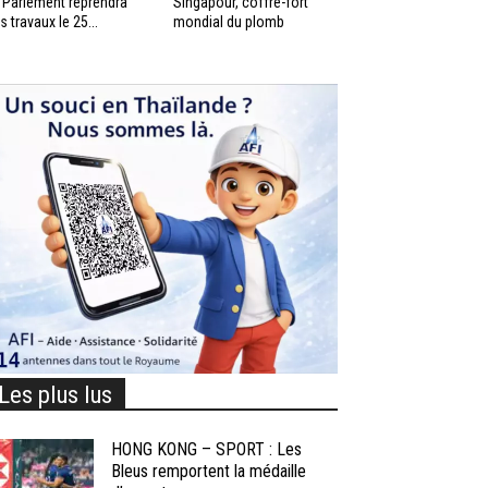
 Parlement reprendra
Singapour, coffre-fort
s travaux le 25...
mondial du plomb
Les plus lus
HONG KONG – SPORT : Les
Bleus remportent la médaille