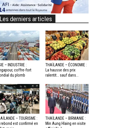
Les derniers articles
IE – INDUSTRIE :
THAÏLANDE – ÉCONOMIE :
ngapour, coffre-fort
La hausse des prix
ndial du plomb
ralentit… sauf dans...
AÏLANDE – TOURISME :
THAÏLANDE – BIRMANIE :
 rebond est confirmé en
Min Aung Hlaing en visite