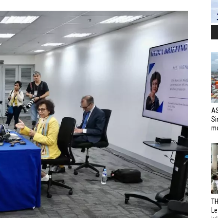
AS
Si
mo
TH
Le