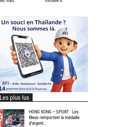
llet, mais...
officielle à...
Les plus lus
HONG KONG – SPORT : Les
Bleus remportent la médaille
d’argent...