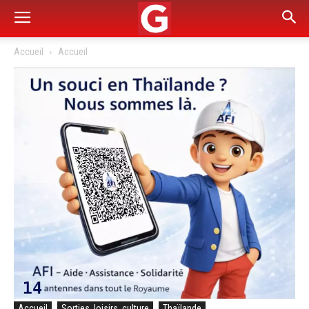
Accueil
Accueil
Accueil
Sorties, loisirs, culture
Thaïlande