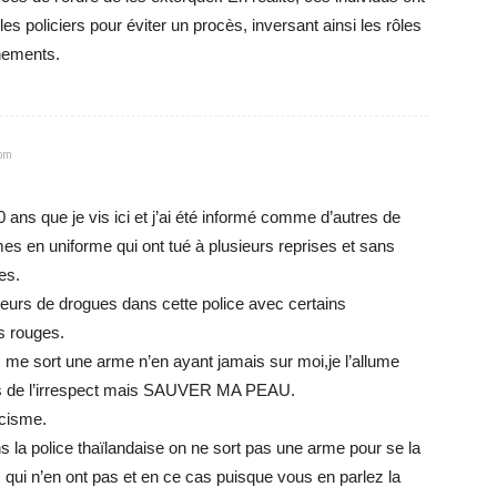
s policiers pour éviter un procès, inversant ainsi les rôles
nements.
 pm
30 ans que je vis ici et j’ai été informé comme d’autres de
es en uniforme qui ont tué à plusieurs reprises et sans
es.
ateurs de drogues dans cette police avec certains
s rouges.
s me sort une arme n’en ayant jamais sur moi,je l’allume
st pas de l’irrespect mais SAUVER MA PEAU.
acisme.
s la police thaïlandaise on ne sort pas une arme pour se la
qui n’en ont pas et en ce cas puisque vous en parlez la