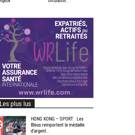
ngkok
circulation...
Les plus lus
HONG KONG – SPORT : Les
Bleus remportent la médaille
d’argent...