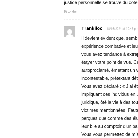
justice personnelle se trouve du co
Répondre
Trankiloo
18/03/2024 at 10:46 p
Il devient évident que, sem
expérience combative et leu
vous avez tendance à extrap
étayer votre point de vue. C
autoproclamé, émettant un v
incontestable, prétextant dét
Vous avez déclaré : « J’ai é
impliquant ces individus en u
juridique, ôté la vie à des 
victimes mentionnées. Faute 
perçues que comme des élucu
leur bile au comptoir d’un bar
Vous vous permettez de m’ad