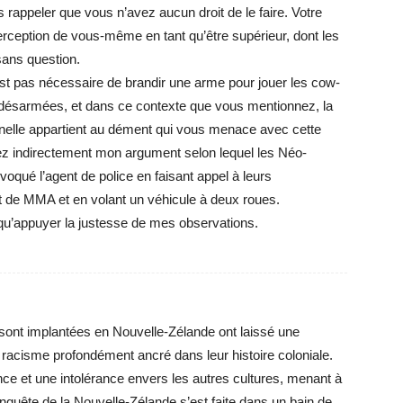
rappeler que vous n’avez aucun droit de le faire. Votre
ception de vous-même en tant qu’être supérieur, dont les
sans question.
’est pas nécessaire de brandir une arme pour jouer les cow-
désarmées, et dans ce contexte que vous mentionnez, la
nnelle appartient au dément qui vous menace avec cette
ez indirectement mon argument selon lequel les Néo-
voqué l’agent de police en faisant appel à leurs
de MMA et en volant un véhicule à deux roues.
qu’appuyer la justesse de mes observations.
sont implantées en Nouvelle-Zélande ont laissé une
racisme profondément ancré dans leur histoire coloniale.
nce et une intolérance envers les autres cultures, menant à
nquête de la Nouvelle-Zélande s’est faite dans un bain de