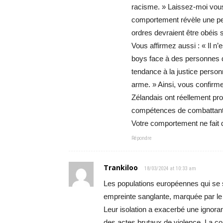
racisme. » Laissez-moi vous 
comportement révèle une per
ordres devraient être obéis 
Vous affirmez aussi : « Il n
boys face à des personnes 
tendance à la justice perso
arme. » Ainsi, vous confirm
Zélandais ont réellement pro
compétences de combattant 
Votre comportement ne fait 
Répondre
Trankiloo
18/03/2024 at 10:33 am
Les populations européennes qui se 
empreinte sanglante, marquée par le 
Leur isolation a exacerbé une ignora
des actes brutaux de violence. La co