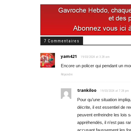
7 Commentaires
yam421
19/03/2024 at 3:28 am
Encore un policer qui pendant un mom
Répondre
trankiloo
19/03/2024 at 7:28 pm
Pour qu’une situation impliq
décrite, il est essentiel de 
peuvent enfreindre les lois 
appréhendés, il n’est pas ra
accusant faussement les forc