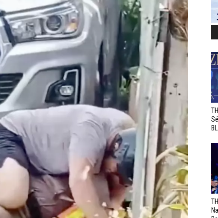
TH
Sé
BL
TH
Na