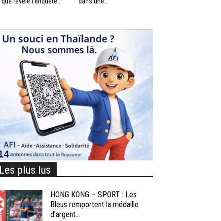
 que révèle l’enquête...
dans une...
Les plus lus
HONG KONG – SPORT : Les
Bleus remportent la médaille
d’argent...