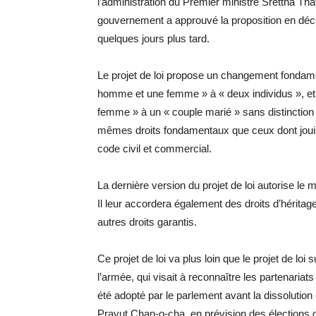
l’administration du Premier ministre Srettha Tha
gouvernement a approuvé la proposition en déce
quelques jours plus tard.
Le projet de loi propose un changement fondam
homme et une femme » à « deux individus », et u
femme » à un « couple marié » sans distinction
mêmes droits fondamentaux que ceux dont jouis
code civil et commercial.
La dernière version du projet de loi autorise l
Il leur accordera également des droits d’héritag
autres droits garantis.
Ce projet de loi va plus loin que le projet de lo
l’armée, qui visait à reconnaître les partenariat
été adopté par le parlement avant la dissolutio
Prayut Chan-o-cha, en prévision des élections 