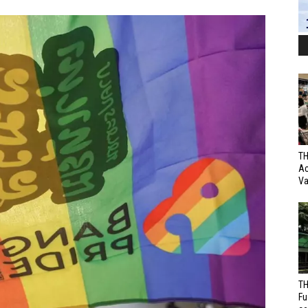
TH
Ac
Va
TH
Fu