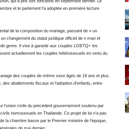
visin, qui a pris ses fonctions en septembre dernier. Le
mbre et le parlement l’a adoptée en première lecture
ental de la composition du mariage, passant de « un
n changement du statut juridique officiel de « mari et
 de genre. Il vise à garantir aux couples LGBTQ+ les
sent actuellement les couples hétérosexuels en vertu du
e mariage des couples de même sexe âgés de 18 ans et plus.
e, des abattements fiscaux et l’adoption d’enfants, entre
i sur l’union civile du précédent gouvernement soutenu par
s civils homosexuels en Thaïlande. Ce projet de loi n’a pas
n de la chambre basse par le Premier ministre de l’époque,
générales de mai dernier.