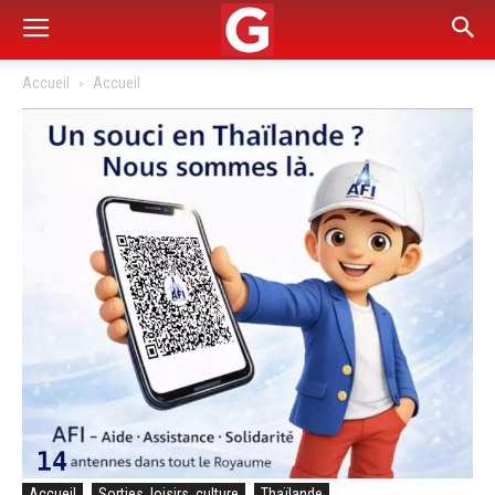
Accueil
Accueil
Accueil
Sorties, loisirs, culture
Thaïlande