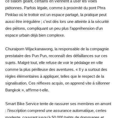
ce slalom géant, certains en viennent à user les voies
piétonnes. Parfois légale, comme à proximité du pont Phra
Pinklao où le trottoir est un espace partagé, la pratique peut
aussi être irrégulière ; c’est dès lors une atteinte à la sécurité
des piétons, compliquant un peu plus l’appréhension d’un
espace urbain déjà bien complexe.
Churaiporn Wijackanawong, la responsable de la compagnie
prestataire des Pun Pun, reconnaît des défaillances sur ces
sujets. Malgré tout, elle refuse de voir le pédalage en ville
comme la plus périlleuse des aventures. « Il y a surtout des
règles élémentaires à appliquer, telles que le respect de la
signalisation. Ces réﬂexes acquis, on apprend vite à sillonner
Bangkok », aﬃrme-t-elle.
Smart Bike Service tente de rassurer ses membres en amont
: l’inscription comprend une assurance automatique, certes
modeste, couvrant jusqu’à 50 000 bahts de dommages et