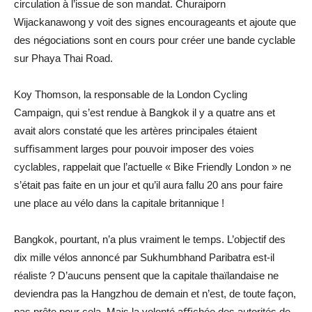
circulation à l’issue de son mandat. Churaiporn
Wijackanawong y voit des signes encourageants et ajoute que
des négociations sont en cours pour créer une bande cyclable
sur Phaya Thai Road.
Koy Thomson, la responsable de la London Cycling
Campaign, qui s’est rendue à Bangkok il y a quatre ans et
avait alors constaté que les artères principales étaient
suﬃsamment larges pour pouvoir imposer des voies
cyclables, rappelait que l’actuelle « Bike Friendly London » ne
s’était pas faite en un jour et qu’il aura fallu 20 ans pour faire
une place au vélo dans la capitale britannique !
Bangkok, pourtant, n’a plus vraiment le temps. L’objectif des
dix mille vélos annoncé par Sukhumbhand Paribatra est-il
réaliste ? D’aucuns pensent que la capitale thaïlandaise ne
deviendra pas la Hangzhou de demain et n’est, de toute façon,
pas prête pour cela. Mais la volonté aﬃchée des autorités de