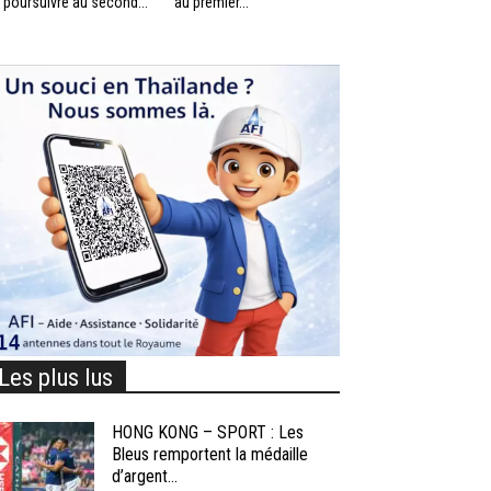
 poursuivre au second...
au premier...
Les plus lus
HONG KONG – SPORT : Les
Bleus remportent la médaille
d’argent...