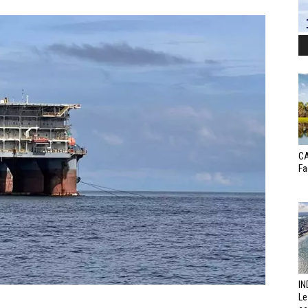
CA
Fa
IN
Le