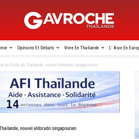
omie
Opinions Et Débats
Vivre En Thaïlande
L’ Asie En Euro
Gavroche
le du Golfe de Thaïlande, nouvel eldorado singapourien
Thaïlande
haïlande, nouvel eldorado singapourien