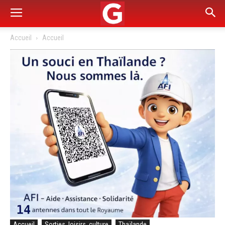
Accueil
Accueil
Accueil
Sorties, loisirs, culture
Thaïlande