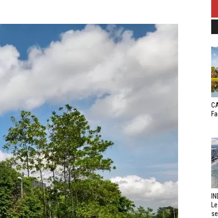
CA
Fa
IN
Le
se