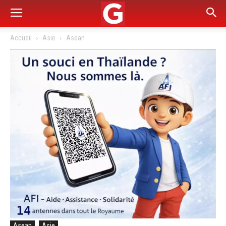
Accueil
Asie
Asean
Asean
Asie