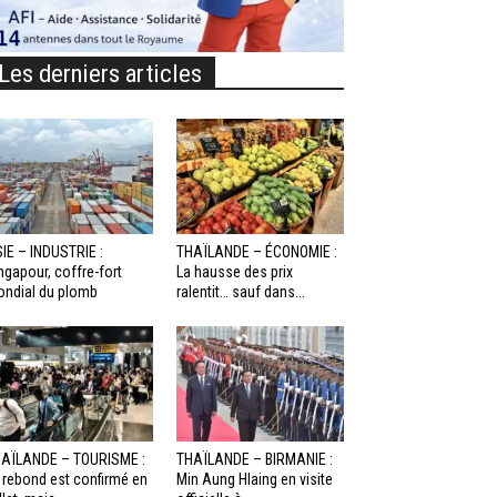
Les derniers articles
IE – INDUSTRIE :
THAÏLANDE – ÉCONOMIE :
ngapour, coffre-fort
La hausse des prix
ndial du plomb
ralentit… sauf dans...
AÏLANDE – TOURISME :
THAÏLANDE – BIRMANIE :
 rebond est confirmé en
Min Aung Hlaing en visite