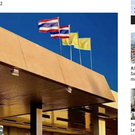
22
AS
Si
mo
TH
Le