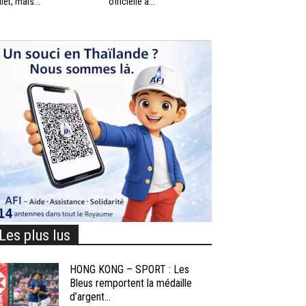
llet, mais...
officielle à...
Les plus lus
HONG KONG – SPORT : Les
Bleus remportent la médaille
d’argent...