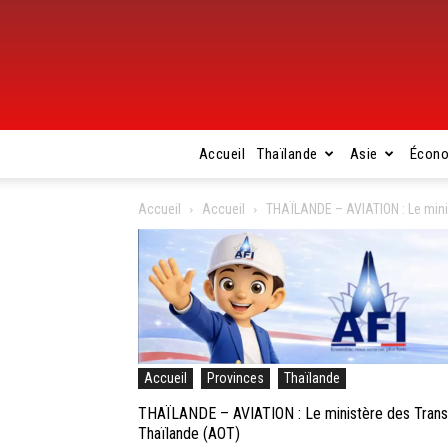
Accueil
Thaïlande
Asie
Écon
Accueil
Accueil
THAÏLANDE – AVIATION : Le minis
Accueil
Provinces
Thaïlande
THAÏLANDE – AVIATION : Le ministère des Transpo
Thaïlande (AOT)