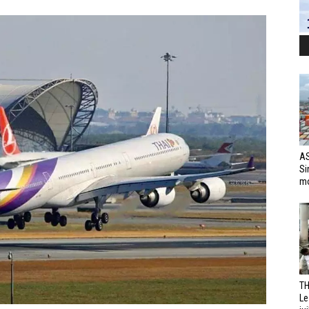
AS
Si
mo
TH
Le