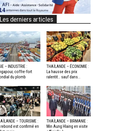
Les derniers articles
IE – INDUSTRIE :
THAÏLANDE – ÉCONOMIE :
ngapour, coffre-fort
La hausse des prix
ndial du plomb
ralentit… sauf dans...
AÏLANDE – TOURISME :
THAÏLANDE – BIRMANIE :
 rebond est confirmé en
Min Aung Hlaing en visite