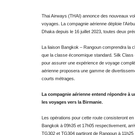
Thai Airways (THAI) annonce des nouveaux vol
voyages. La compagnie aérienne déploie l’Airb
Dhaka depuis le 16 juillet 2023, toutes deux p
La liaison Bangkok – Rangoun comprendra la cl
que la classe économique standard. Silk Class of
pour assurer une expérience de voyage complète
aérienne proposera une gamme de divertissemen
courts métrages.
La compagnie aérienne entend répondre à un
les voyages vers la Birmanie.
Les opérations pour cette route consisteront e
Bangkok à 09h35 et 17h05 respectivement, arriv
TG302 et TG304 partiront de Rangoun à 11h25 e