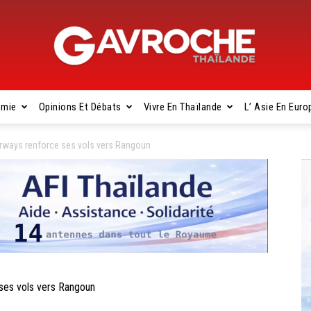
omie
Opinions Et Débats
Vivre En Thaïlande
L’ Asie En Euro
Gavroche
rways renforce ses vols vers Rangoun
Thaïlande
ses vols vers Rangoun