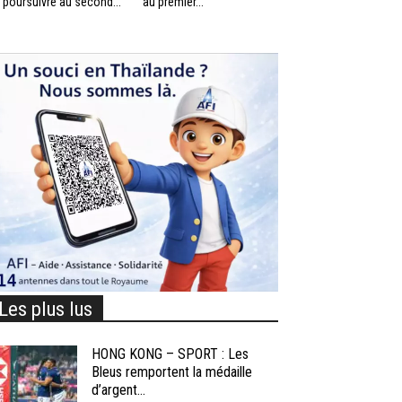
 poursuivre au second...
au premier...
Les plus lus
HONG KONG – SPORT : Les
Bleus remportent la médaille
d’argent...