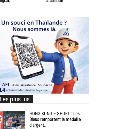
ngkok
circulation...
Les plus lus
HONG KONG – SPORT : Les
Bleus remportent la médaille
d’argent...