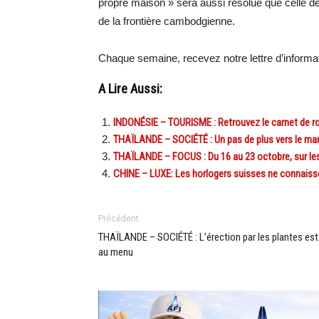
propre maison » sera aussi résolue que celle dé
de la frontière cambodgienne.
Chaque semaine, recevez notre lettre d’inform
A Lire Aussi:
INDONÉSIE – TOURISME : Retrouvez le carnet de ro
THAÏLANDE – SOCIÉTÉ : Un pas de plus vers le ma
THAÏLANDE – FOCUS : Du 16 au 23 octobre, sur le
CHINE – LUXE: Les horlogers suisses ne connaisse
Précédent
THAÏLANDE – SOCIÉTÉ : L’érection par les plantes est
au menu