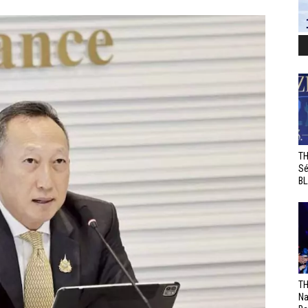
TH
Sé
BL
TH
Na