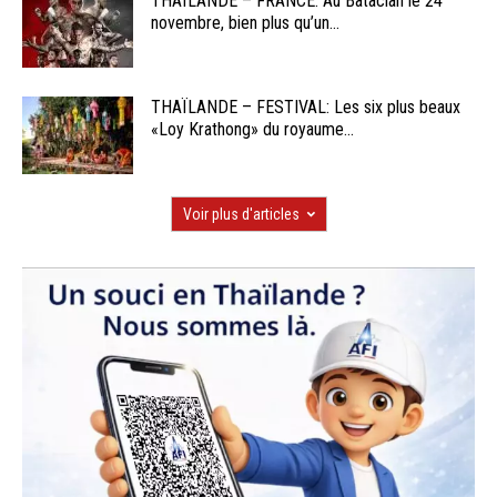
THAÏLANDE – FRANCE: Au Bataclan le 24
novembre, bien plus qu’un...
THAÏLANDE – FESTIVAL: Les six plus beaux
«Loy Krathong» du royaume...
Voir plus d'articles