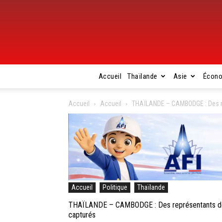
Accueil
Thaïlande
Asie
Écon
Accueil
Accueil
THAÏLANDE – CAMBODGE : Des rep
Accueil
Politique
Thaïlande
THAÏLANDE – CAMBODGE : Des représentants de l
capturés