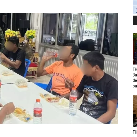
TH
Ba
dé
pa
TH