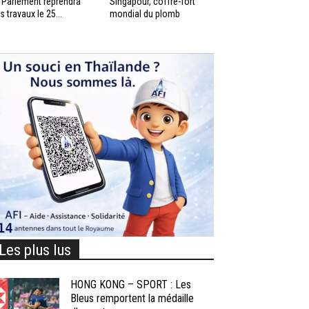
 Parlement reprendra
Singapour, coffre-fort
s travaux le 25...
mondial du plomb
Les plus lus
HONG KONG – SPORT : Les
Bleus remportent la médaille