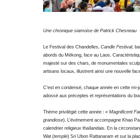
Une chronique siamoise de Patrick Chesneau
Le Festival des Chandelles,
Candle Festival
, ba
abords du Mékong, face au Laos. Caractéristiq
majesté sur des chars, de monumentales sculptu
artisans locaux, illustrent ainsi une nouvelle fa
C’est en condensé, chaque année en cette mi-juill
adossé aux préceptes et représentations du b
Thème privilégié cette année :
« Magnificent Fai
grandiose
). L’événement accompagne Khao Pans
calendrier religieux thaïlandais. En la circonsta
Wat (
temple
) Sri Ubon Rattanaram et sur la pl