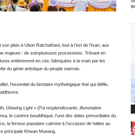
ci
qui
t son plein à Ubon Ratchathani, tout à l’est de l’Isan, aux
ue majeure : de somptueuses processions. Trônant en
res entièrement en cire, fabriquées à la main par les
cette du génie artistique du peuple siamois.
et, l’essentiel du bestiaire mythologique thaï qui défile,
ouddhisme.
th, Glowing Light »
(
Foi resplendissante, illumination
a, le carême bouddhique, l’une des dates primordiales du
nce, la ferveur populaire culmine à l’occasion de haltes au
ace principale Khwan Mueang.