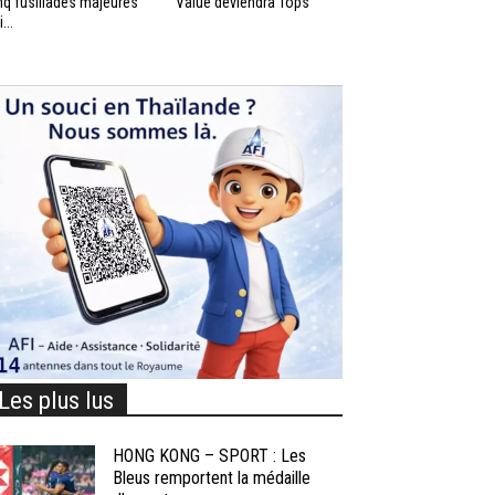
nq fusillades majeures
Value deviendra Tops
...
Les plus lus
HONG KONG – SPORT : Les
Bleus remportent la médaille