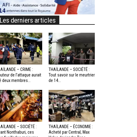
Les derniers articles
AÏLANDE – CRIME :
THAÏLANDE – SOCIÉTÉ :
auteur de l’attaque aurait
Tout savoir sur le meurtrier
é deux membres...
de 14...
AÏLANDE – SOCIÉTÉ :
THAÏLANDE – ÉCONOMIE :
ant Nonthaburi, ces
Acheté par Central, Max