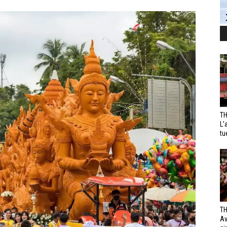
TH
L’
tu
TH
Av