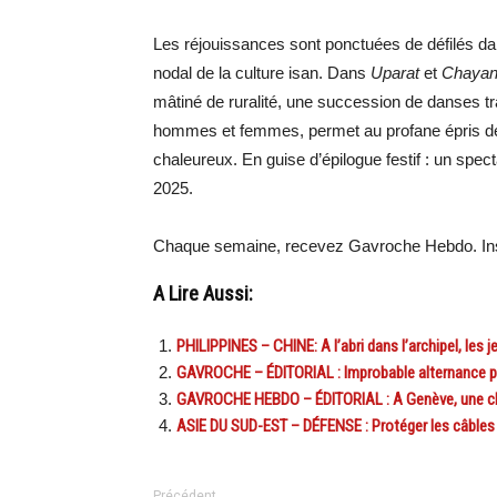
Les réjouissances sont ponctuées de défilés dan
nodal de la culture isan. Dans
Uparat
et
Chayan
mâtiné de ruralité, une succession de danses tra
hommes et femmes, permet au profane épris de 
chaleureux. En guise d’épilogue festif : un spec
2025.
Chaque semaine, recevez Gavroche Hebdo. Ins
A Lire Aussi:
PHILIPPINES – CHINE: A l’abri dans l’archipel, les j
GAVROCHE – ÉDITORIAL : Improbable alternance p
GAVROCHE HEBDO – ÉDITORIAL : A Genève, une ch
ASIE DU SUD-EST – DÉFENSE : Protéger les câbles 
Précédent